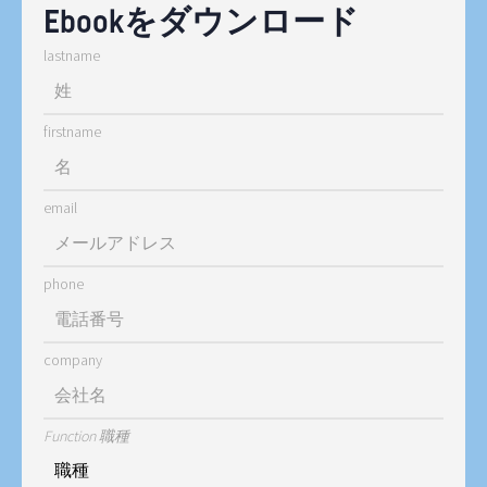
Ebookをダウンロード
lastname
firstname
email
phone
company
Function 職種