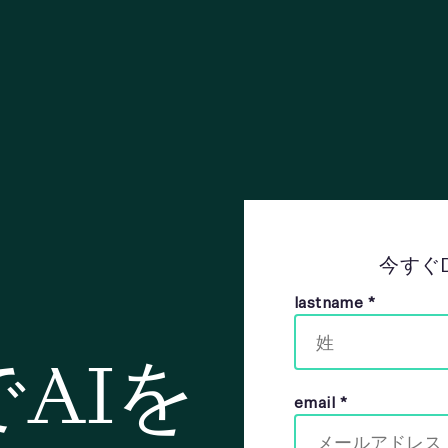
今すぐD
lastname
*
uでAIを
email
*