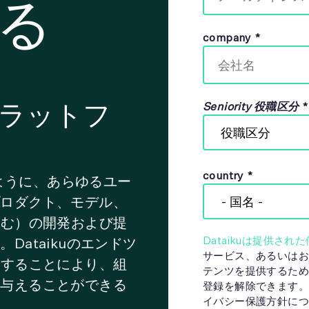
る
company
*
プラットフ
Seniority 役職区分
*
country
*
のように、あらゆるユー
プロダクト、モデル、
含む）の開発および提
Dataikuは提供され
ataikuのエンドツ
サービス、あるいはお
用することにより、組
テンツを提供するため
を与えることができる
登録を解除できます。
イバシー保護方針につ